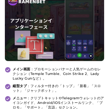
メイン画面
：プロモーションバナーと人気ゲームのセレ
クション（Temple Tumble、Coin Strike 2、Lady
Lucky Gunなど）。
縦型タブ
：フィルター付きの「トップ」「新着」「スロ
ット」「ジャックポット」。
メニュー
：クリプトキャットやTelegramウォレットのア
イコンガイド、Android/iOSインストールリンク、「プ
ロモ」「サポート」「言語」セクション。