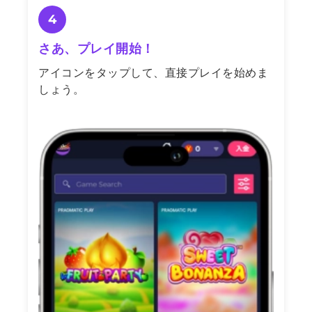
4
さあ、プレイ開始！
アイコンをタップして、直接プレイを始めま
しょう。