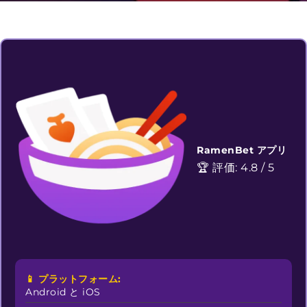
RamenBet アプリ
🏆 評価: 4.8 / 5
📱 プラットフォーム:
Android と iOS