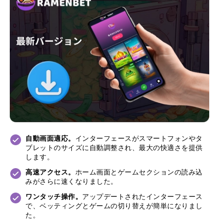
自動画面適応。
インターフェースがスマートフォンやタ
ブレットのサイズに自動調整され、最大の快適さを提供
します。
高速アクセス。
ホーム画面とゲームセクションの読み込
みがさらに速くなりました。
ワンタッチ操作。
アップデートされたインターフェース
で、ベッティングとゲームの切り替えが簡単になりまし
た。