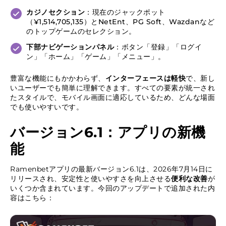
カジノセクション
：現在のジャックポット
（¥1,514,705,135）とNetEnt、PG Soft、Wazdanなど
のトップゲームのセレクション。
下部ナビゲーションパネル
：ボタン「登録」「ログイ
ン」「ホーム」「ゲーム」「メニュー」。
豊富な機能にもかかわらず、
インターフェースは軽快
で、新し
いユーザーでも簡単に理解できます。すべての要素が統一され
たスタイルで、モバイル画面に適応しているため、どんな場面
でも使いやすいです。
バージョン6.1：アプリの新機
能
Ramenbetアプリの最新バージョン6.1は、2026年7月14日に
リリースされ、安定性と使いやすさを向上させる
便利な改善
が
いくつか含まれています。今回のアップデートで追加された内
容はこちら：