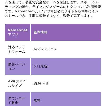
ムを使って、
公正で安全なゲーム
を保証します。スポーツベッ
ティングのほか、ライブカジノゲームのセクションも利用可能
です。Ramenbetカジノアプリは公式サイトから簡単にイン
ストールでき、手順は複雑ではなく、数分で完了します。
Ramenbet
基本情報
アプリ
対応プラッ
Android, iOS
トフォーム
最新バージ
6.1 (最新)
ョン
APKファイ
約34 MB
ルサイズ
ダウンロー
無料
ド料金