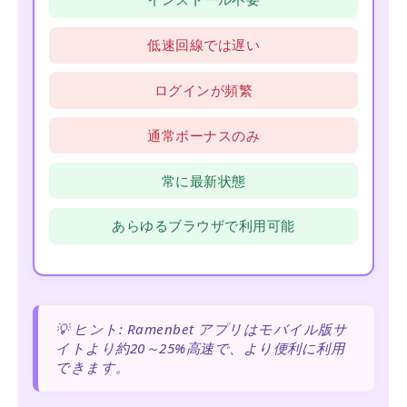
低速回線では遅い
ログインが頻繁
通常ボーナスのみ
常に最新状態
あらゆるブラウザで利用可能
💡 ヒント: Ramenbet アプリはモバイル版サ
イトより約20～25%高速で、より便利に利用
できます。