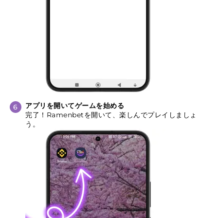
アプリを開いてゲームを始める
完了！Ramenbetを開いて、楽しんでプレイしましょ
う。